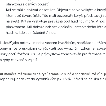
planktonu z daných oblastí.
Kril se může dožívat deseti let. Objevuje se ve velkých a hust
kilometrů čtverečních. Tito malí bezobratlí korýši představují
na světě. Kril se vyskytuje převážně pod hladinou moře. V noci 
planktonem. Kril dokáže naklást v průběhu antarktického léta a
hladinu, kde se následně líhnou.
il slouží jako potrava mnoha vodním živočichům, například tuleňům
obnými fosforeskujícími korýši, kteří jsou výraznými zdroji nenasyc
soký podíl fosforu.
Krill je průmyslově zpracováván pro farmaceutic
o ryby chované v zajetí.
ill moučka má velmi silné rybí aroma!
Je silné a specifické, má vůni p
oporučuji nedávat do výrobků více jak 15 %! Záleží na dalším slož