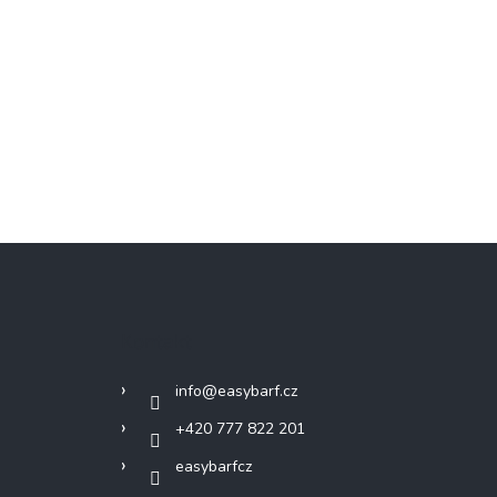
Kontakt
info
@
easybarf.cz
+420 777 822 201
easybarfcz