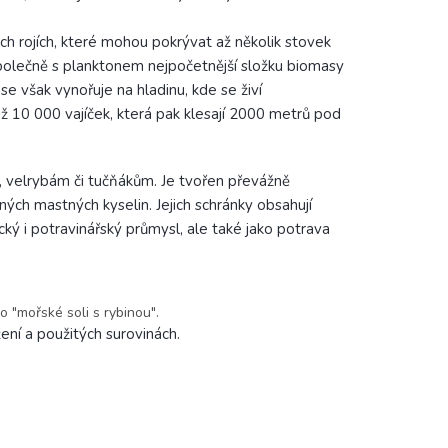
ých rojích, které mohou pokrývat až několik stovek
 společně s planktonem nejpočetnější složku biomasy
se však vynořuje na hladinu, kde se živí
ž 10 000 vajíček, která pak klesají 2000 metrů pod
, velrybám či tučňákům. J
e tvořen převážně
ených mastných kyselin. Jejich schránky obsahují
ký i potravinářský průmysl, ale také jako potrava
o "mořské soli s rybinou".
ení a použitých surovinách.