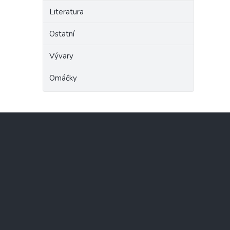
Literatura
Ostatní
Vývary
Omáčky
Z
á
p
a
t
í