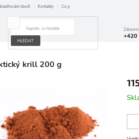
kladňování zboží
Kontakty
Co je B.A.R.F.
Obchodní podmínky
Zákazni
+420 
HLEDAT
ktický krill 200 g
11
Měrn
Skl
cena:
Vynik