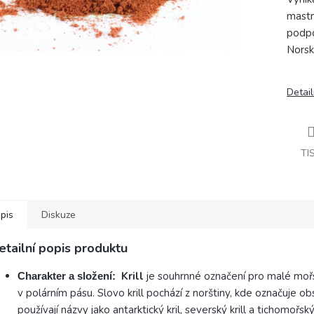
mastn
podpo
Norsk
Detail
TI
pis
Diskuze
etailní popis produktu
K
rill
je souhrnné označení pro malé mořs
Charakter a složení:
v polárním pásu. Slovo krill pochází z norštiny, kde označuje 
používají názvy jako antarktický kril, severský krill a tichomořs