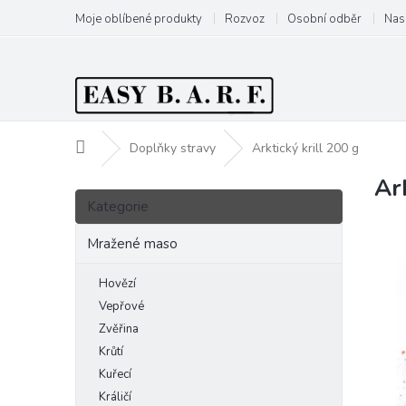
Přejít
Moje oblíbené produkty
Rozvoz
Osobní odběr
Nas
na
obsah
Domů
Doplňky stravy
Arktický krill 200 g
Ar
P
Přeskočit
o
Kategorie
kategorie
s
t
Mražené maso
r
a
Hovězí
n
Vepřové
n
Zvěřina
í
Krůtí
p
Kuřecí
a
Králičí
n