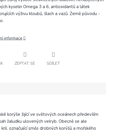
ých kyselin Omega 3 a 6, antioxidantů a látek
rujících výživu kloubů, šlach a vazů. Země původu -
o.
ní informace
SK
ZEPTAT SE
SDÍLET
ké korýše žijící ve světových oceánech především
obsah žaludku ulovených velryb. Obecně se ale
ký kril, označující směs drobných korýšů a mořského