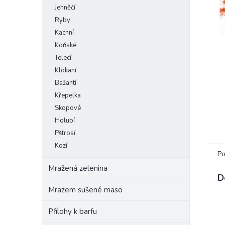
Jehněčí
e
l
Ryby
Kachní
Koňské
Telecí
Klokaní
Bažantí
Křepelka
Skopové
Holubí
Pštrosí
Kozí
Po
Mražená zelenina
D
Mrazem sušené maso
Přílohy k barfu