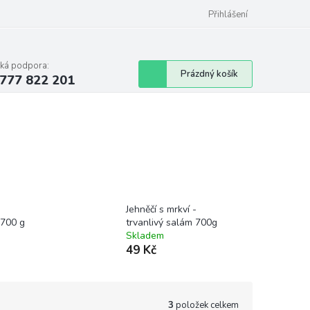
Podmínky ochrany osobních údajů
Přihlášení
cká podpora:
Nákupní
Prázdný košík
777 822 201
košík
Jehněčí s mrkví -
 700 g
trvanlivý salám 700g
Skladem
49 Kč
3
položek celkem