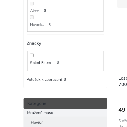
z
e
e
Akce
0
l
V
n
ý
í
Novinka
0
p
p
i
r
s
o
Značky
p
d
r
u
o
k
Sokol Falco
3
d
t
u
ů
k
Loso
Položek k zobrazení:
3
t
700
ů
Přeskočit
Kategorie
kategorie
49
Mražené maso
Slože
Hovězí
chrup