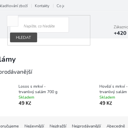
kladňování zboží
Kontakty
Co je B.A.R.F.
Obchodní podmínky
Zákazni
+420 
HLEDAT
lámy
prodávanější
Losos s mrkví -
Hovězí s mrkví -
trvanlivý salám 700 g
trvanlivý salám
Skladem
Skladem
49 Kč
49 Kč
oručujeme
Nejlevnější
Nejdražší
Nejprodávanější
Abecedně