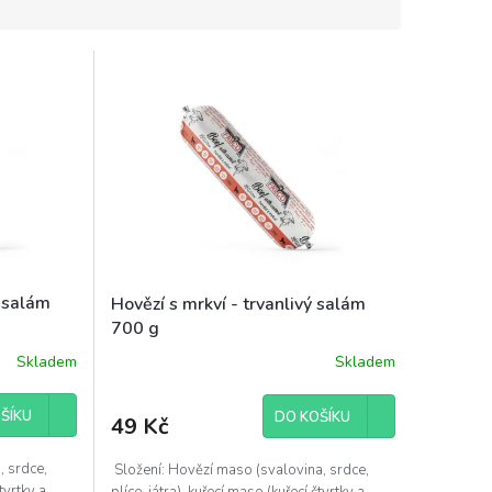
ý salám
Hovězí s mrkví - trvanlivý salám
700 g
Skladem
Skladem
ŠÍKU
DO KOŠÍKU
49 Kč
, srdce,
Složení: Hovězí maso (svalovina, srdce,
čtvrtky a
plíce, játra), kuřecí maso (kuřecí čtvrtky a