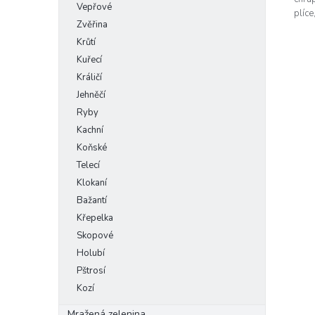
Vepřové
plíce
Zvěřina
Krůtí
Kuřecí
Králičí
Jehněčí
Ryby
Kachní
Koňské
Telecí
Klokaní
Bažantí
Křepelka
Skopové
Holubí
Pštrosí
Kozí
Mražená zelenina