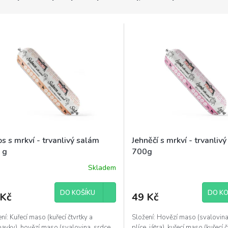
s s mrkví - trvanlivý salám
Jehněčí s mrkví - trvanliv
 g
700g
Skladem
DO KOŠÍKU
DO KO
 Kč
49 Kč
ní: Kuřecí maso (kuřecí čtvrtky a
Složení: Hovězí maso (svalovina
avky), hovězí maso (svalovina, srdce,
plíce, játra), kuřecí maso (kuřecí 