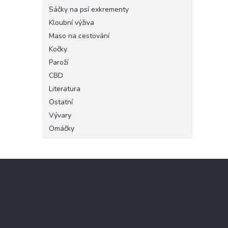
Sáčky na psí exkrementy
Kloubní výživa
Maso na cestování
Kočky
Paroží
CBD
Literatura
Ostatní
Vývary
Omáčky
Z
á
p
a
t
í