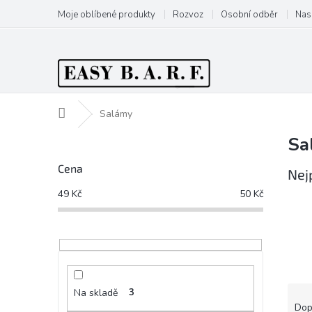
Přejít
Moje oblíbené produkty
Rozvoz
Osobní odběr
Nas
na
obsah
Domů
Salámy
Sa
P
o
Cena
s
Nej
t
49
Kč
50
Kč
r
a
n
n
í
p
Ř
Na skladě
3
a
a
Dop
n