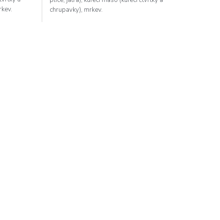
rkev.
chrupavky), mrkev.