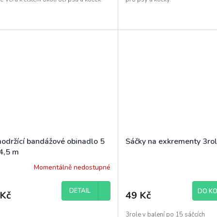
održící bandážové obinadlo 5
Sáčky na exkrementy 3ro
4,5 m
Momentálně nedostupné
DETAIL
DO KO
 Kč
49 Kč
3role v balení po 15 sáčcích