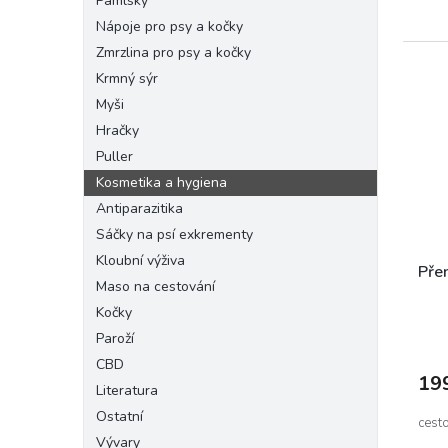
Pamlsky
Nápoje pro psy a kočky
Zmrzlina pro psy a kočky
Krmný sýr
Myši
Hračky
Puller
Kosmetika a hygiena
Antiparazitika
Sáčky na psí exkrementy
Kloubní výživa
Pře
Maso na cestování
Kočky
Paroží
CBD
19
Literatura
Ostatní
cesto
Vývary