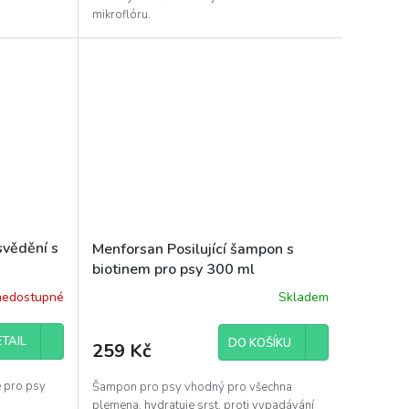
mikroflóru.
svědění s
Menforsan Posilující šampon s
biotinem pro psy 300 ml
nedostupné
Skladem
TAIL
DO KOŠÍKU
259 Kč
e pro psy
Šampon pro psy vhodný pro všechna
plemena. hydratuje srst, proti vypadávání