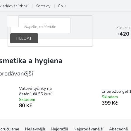
kladňování zboží
Kontakty
Co je B.A.R.F.
Obchodní podmínky
Zákazni
+420 
HLEDAT
smetika a hygiena
prodávanější
Vatové tyčinky na
EnteroZoo gel 
čistění uší 55 kusů
Skladem
Skladem
399 Kč
80 Kč
oručujeme
Nejlevnější
Nejdražší
Nejprodávanější
Abecedně