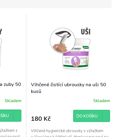
na zuby 50
Vlhčené čistící ubrousky na uši 50
kusů
Skladem
Skladem
ŠÍKU
DO KOŠÍKU
180 Kč
výtažkem z
Vlhčené hygienické ubrousky s výtažkem
zují na prst.
z Aloe Vera k čištění uší, které se nasazují na