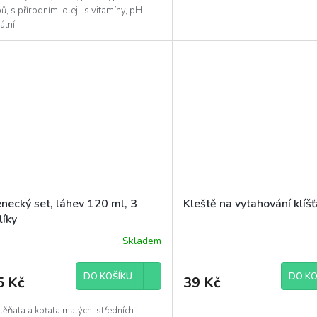
ů, s přírodními oleji, s vitamíny, pH
ální
necký set, láhev 120 ml, 3
Kleště na vytahování klíšť
líky
Skladem
DO KOŠÍKU
DO KO
5 Kč
39 Kč
těňata a koťata malých, středních i