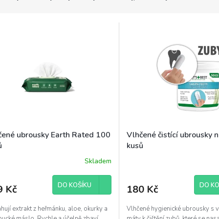
čené ubrousky Earth Rated 100
Vlhčené čistící ubrousky 
ů
kusů
Skladem
DO KOŠÍKU
DO KO
9 Kč
180 Kč
ují extrakt z heřmánku, aloe, okurky a
Vlhčené hygienické ubrousky s 
ucké máslo. Rychle a účelně zbaví
máty k čištění zubů, které se nasa