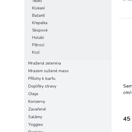
Telecí
Klokaní
Bažantí
Křepelka
Skopové
Holubí
Pštrosí
Kozí
Mražená zelenina
Mrazem sušené maso
Přílohy k barfu
Sam
Doplňky stravy
cm/
Oleje
Konzervy
Zavařené
Salámy
45
Yoggies