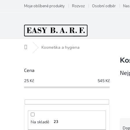
Přejít
Moje oblíbené produkty
Rozvoz
Osobní odběr
Nas
na
obsah
Domů
Kosmetika a hygiena
Ko
P
o
Cena
s
Nej
t
25
Kč
545
Kč
r
a
n
n
í
p
Ř
Na skladě
23
a
a
Dop
n