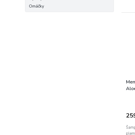
Omáčky
Men
Alo
25
Šamp
pleme