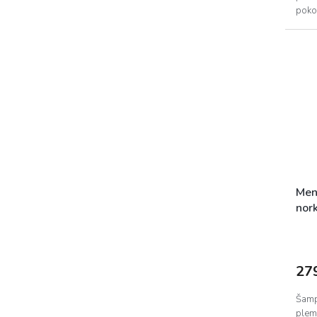
poko
Men
nor
27
Šamp
pleme