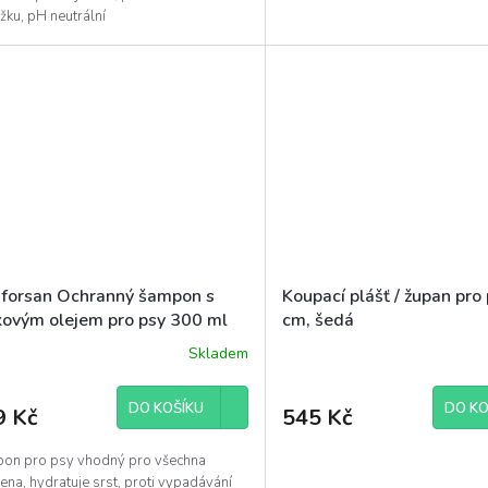
žku, pH neutrální
forsan Ochranný šampon s
Koupací plášť / župan pro
kovým olejem pro psy 300 ml
cm, šedá
Skladem
DO KOŠÍKU
DO KO
9 Kč
545 Kč
on pro psy vhodný pro všechna
na, hydratuje srst, proti vypadávání