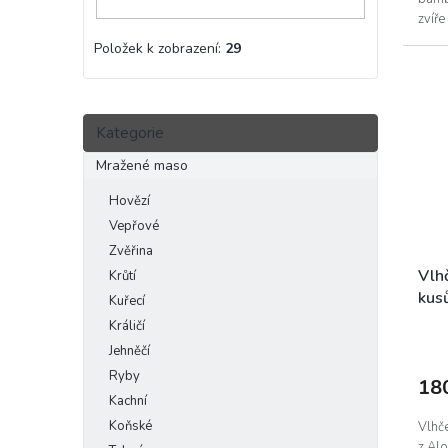
zvíře
Položek k zobrazení:
29
Přeskočit
Kategorie
kategorie
Mražené maso
Hovězí
Vepřové
Zvěřina
Vlhč
Krůtí
kus
Kuřecí
Králičí
Jehněčí
Ryby
18
Kachní
Koňské
Vlhč
z Alo