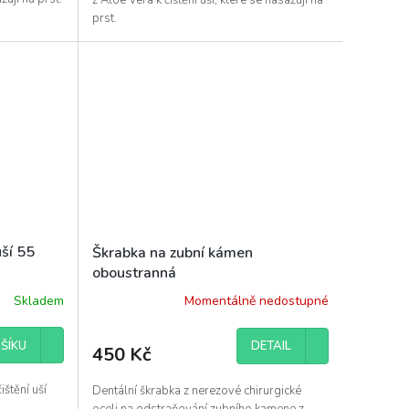
prst.
uší 55
Škrabka na zubní kámen
oboustranná
Skladem
Momentálně nedostupné
DETAIL
ŠÍKU
450 Kč
štění uší
Dentální škrabka z nerezové chirurgické
oceli na odstraňování zubního kamene z