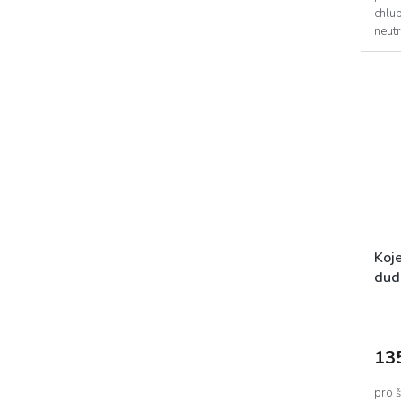
chlup
neutr
Koje
dud
13
pro š