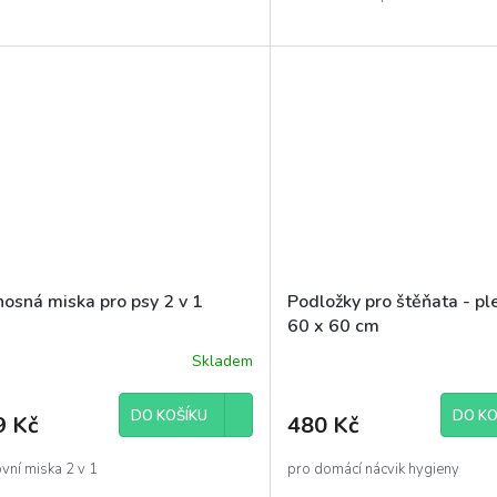
nosná miska pro psy 2 v 1
Podložky pro štěňata - pl
60 x 60 cm
Skladem
DO KOŠÍKU
DO KO
9 Kč
480 Kč
vní miska 2 v 1
pro domácí nácvik hygieny