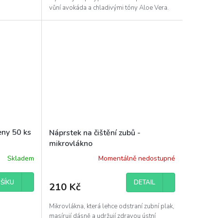
vůní avokáda a chladivými tóny Aloe Vera.
eny 50 ks
Náprstek na čištění zubů -
mikrovlákno
Skladem
Momentálně nedostupné
DETAIL
ŠÍKU
210 Kč
Mikrovlákna, která lehce odstraní zubní plak,
masírují dásně a udržují zdravou ústní