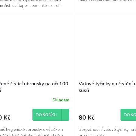
 nečistot z tlapek nebo také ze srsti.
ené čistící ubrousky na oči 100
Vatové tyčinky na čistění 
ů
kusů
Skladem
DO KOŠÍKU
DO KO
0 Kč
80 Kč
ené hygienické ubrousky s výtažkem
Bezpečnostní vatové tyčinky na či
e Vera k čištění okolí očí psů a koček.
pro psy a kočky.