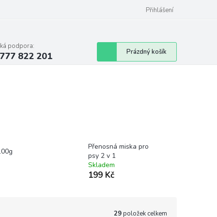
Podmínky ochrany osobních údajů
Přihlášení
cká podpora:
Nákupní
Prázdný košík
777 822 201
košík
Přenosná miska pro
100g
psy 2 v 1
Skladem
199 Kč
29
položek celkem