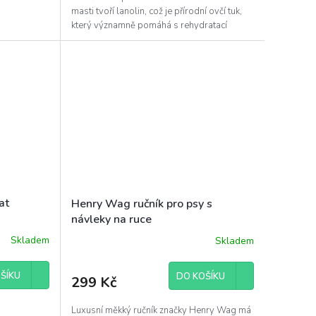
masti tvoří lanolin, což je přírodní ovčí tuk,
který významně pomáhá s rehydratací
pokožky....
at
Henry Wag ručník pro psy s
návleky na ruce
Skladem
Skladem
ŠÍKU
DO KOŠÍKU
299 Kč
Luxusní měkký ručník značky Henry Wag má