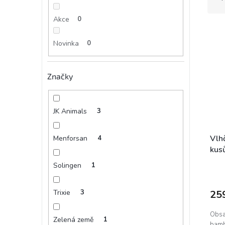
z
e
e
Akce
0
l
V
n
ý
í
Novinka
0
p
p
i
r
s
o
Značky
p
d
r
u
o
k
JK Animals
3
d
t
u
ů
k
Vlh
Menforsan
4
t
kus
ů
Solingen
1
Trixie
3
25
Obsah
Zelená země
1
bamb