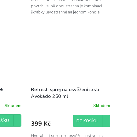
povrchu zubů oboustranná je kombinací
škrabky levostranné na jednom konci a
škrabky pravostranné...
le
Refresh sprej na osvěžení srsti
Avokádo 250 ml
Skladem
Skladem
ŠÍKU
DO KOŠÍKU
399 Kč
Hydratující sprej pro osvěžení psí srsti s