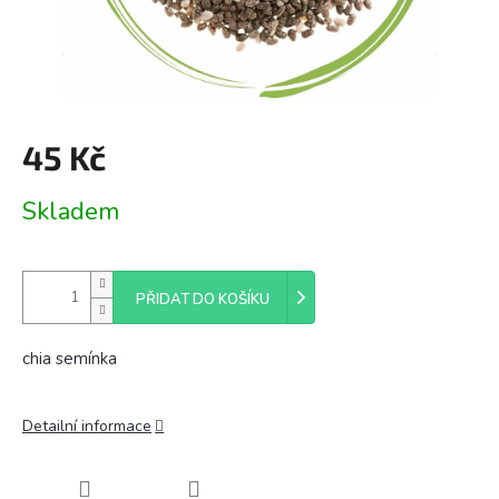
45 Kč
Měrná
Skladem
cena:
PŘIDAT DO KOŠÍKU
chia semínka
Detailní informace