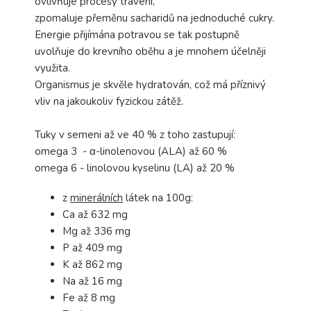
ovlivňuje procesy trávení,
zpomaluje přeměnu sacharidů na jednoduché cukry.
Energie přijímána potravou se tak postupně
uvolňuje do krevního oběhu a je mnohem účelněji
využita.
Organismus je skvěle hydratován, což má příznivý
vliv na jakoukoliv fyzickou zátěž.
Tuky v semeni až ve 40 % z toho zastupují:
omega 3 -
α-linolenovou (ALA) až 60 %
omega 6 - linolovou kyselinu (LA) až 20 %
z
minerálních
látek na 100g:
Ca až 632 mg
Mg až 336 mg
P až 409 mg
K až 862 mg
Na až 16 mg
Fe až 8 mg