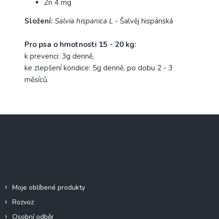
Zn 4 mg
Složení:
Salvia hispanica L -
Šalvěj hispánská
Pro psa o hmotnosti 15 - 20 kg:
k prevenci: 3g denně,
ke zlepšení kondice: 5g denně, po dobu 2 - 3
měsíců.
Z
á
p
a
t
Informace pro vás
í
Moje oblíbené produkty
Rozvoz
Osobní odběr