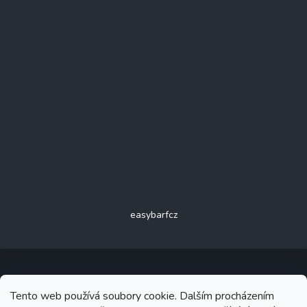
easybarfcz
Tento web používá soubory cookie. Dalším procházením
Copyright 2026
Easy B.A.R.F.
. Všechna práva vyhrazena.