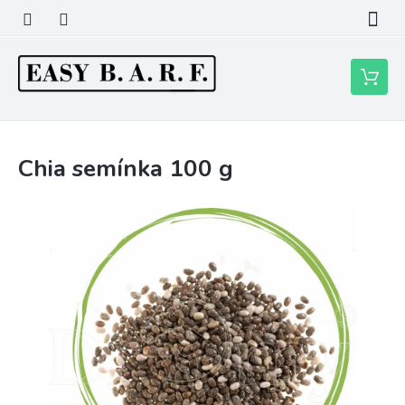
Přejít
na
obsah
Nákupní
košík
Chia semínka 100 g