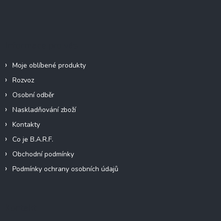
á
p
a
t
Informace pro vás
í
Moje oblíbené produkty
Rozvoz
Osobní odběr
Naskladňování zboží
Kontakty
Co je B.A.R.F.
Obchodní podmínky
Podmínky ochrany osobních údajů
Kontakt