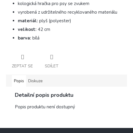
kologická hračka pro psy se zvukem
vyrobená z udržitelného recyklovaného materiálu
materiál:
plyš (polyester)
velikost:
42 cm
barva:
bílá
ZEPTAT SE
SDÍLET
Popis
Diskuze
Detailní popis produktu
Popis produktu není dostupný
Z