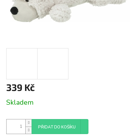
339 Kč
Měrná
Skladem
cena:
PŘIDAT DO KOŠÍKU