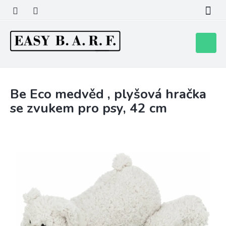
Přejít
na
obsah
Nákupní
košík
Be Eco medvěd , plyšová hračka
se zvukem pro psy, 42 cm