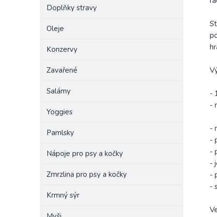
ra
Doplňky stravy
St
Oleje
po
hr
Konzervy
Zavařené
V
Salámy
- 
- 
Yoggies
- 
Pamlsky
- 
- 
Nápoje pro psy a kočky
- 
Zmrzlina pro psy a kočky
- 
- 
Krmný sýr
Ve
Myši