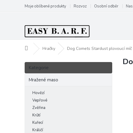
Přejít
Moje oblíbené produkty
Rozvoz
Osobní odběr
Nas
na
obsah
Domů
Hračky
Dog Comets Stardust plovoucí míč 
Do
P
Přeskočit
o
Kategorie
kategorie
s
t
Mražené maso
r
a
Hovězí
n
Vepřové
n
Zvěřina
í
Krůtí
p
Kuřecí
a
Králičí
n