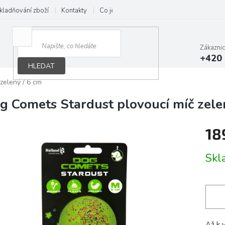
kladňování zboží
Kontakty
Co je B.A.R.F.
Obchodní podmínky
Zákazni
+420 
HLEDAT
zelený / 6 cm
g Comets Stardust plovoucí míč zele
18
Měrn
Skl
cena:
Až k 