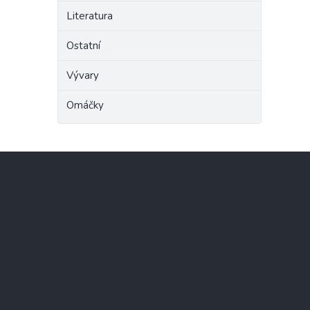
Literatura
Ostatní
Vývary
Omáčky
Z
á
p
a
t
í