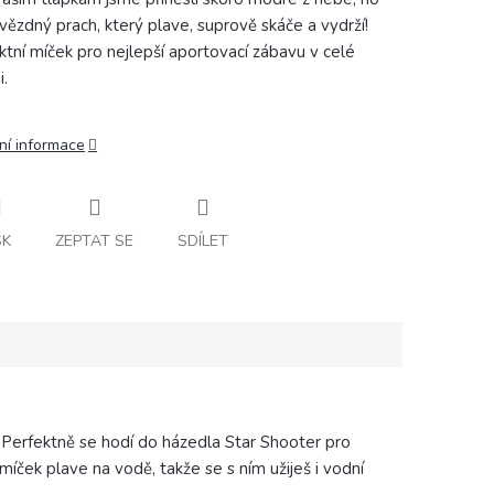
hvězdný prach, který plave, suprově skáče a vydrží!
ktní míček pro nejlepší aportovací zábavu v celé
i.
ní informace
SK
ZEPTAT SE
SDÍLET
. Perfektně se hodí do házedla Star Shooter pro
ček plave na vodě, takže se s ním užiješ i vodní