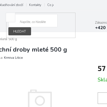
kladňování zboží
Kontakty
Co je B.A.R.F.
Obchodní podmínky
Zákazni
+420 
HLEDAT
mleté 500 g
chní droby mleté 500 g
ka:
Krmiva Litice
57
Měrn
Skl
cena: