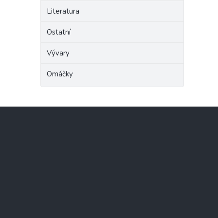
Literatura
Ostatní
Vývary
Omáčky
Z
á
p
a
t
í