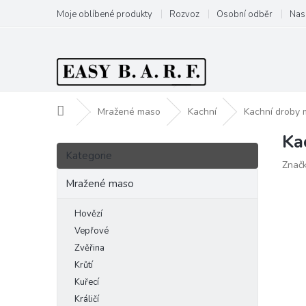
Přejít
Moje oblíbené produkty
Rozvoz
Osobní odběr
Nas
na
obsah
Domů
Mražené maso
Kachní
Kachní droby 
Ka
P
Přeskočit
o
Kategorie
kategorie
Znač
s
t
Mražené maso
r
a
Hovězí
n
Vepřové
n
Zvěřina
í
Krůtí
p
Kuřecí
a
Králičí
n