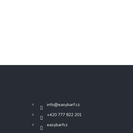
Kontakt
info
@
easybarf.cz
+420 777 822 201
easybarfcz