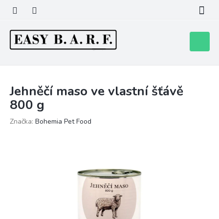
Přejít
na
obsah
Nákupní
košík
Jehněčí maso ve vlastní šťávě
800 g
Značka:
Bohemia Pet Food