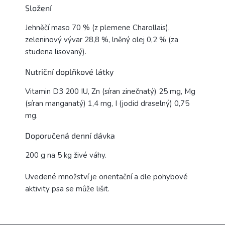
Složení
Jehněčí maso 70 % (z plemene Charollais),
zeleninový vývar 28,8 %, lněný olej 0,2 % (za
studena lisovaný).
Nutriční doplňkové látky
Vitamin D3 200 IU, Zn (síran zinečnatý) 25 mg, Mg
(síran manganatý) 1,4 mg, I (jodid draselný) 0,75
mg.
Doporučená denní dávka
200 g na 5 kg živé váhy.
Uvedené množství je orientační a dle pohybové
aktivity psa se může lišit.