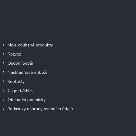
Z
á
p
a
t
Informace pro vás
í
Moje oblíbené produkty
Rozvoz
Osobní odběr
Naskladňování zboží
Kontakty
Co je B.A.R.F.
Obchodní podmínky
Podmínky ochrany osobních údajů
Kontakt