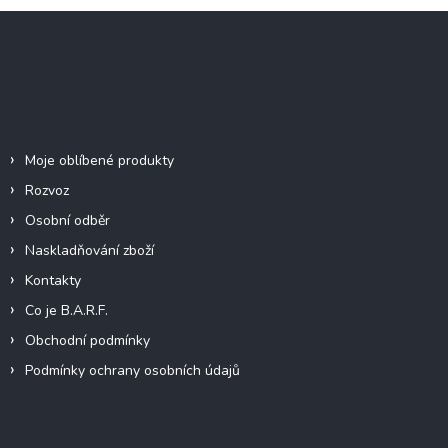
Z
á
p
a
t
Informace pro vás
í
Moje oblíbené produkty
Rozvoz
Osobní odběr
Naskladňování zboží
Kontakty
Co je B.A.R.F.
Obchodní podmínky
Podmínky ochrany osobních údajů
Kontakt