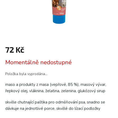
72 Kč
Měrná
Momentálně nedostupné
cena:
Položka byla vyprodána…
maso a produkty z masa (vepřové, 85 %), masový vývar,
řepkový olej, vláknina, želatina, zelenina, glukózový sirup
skvěle chutnající paštika pro odměňování psa, snadno se
dávkuje na jednotlivé porce, skvělé do lízací podložky