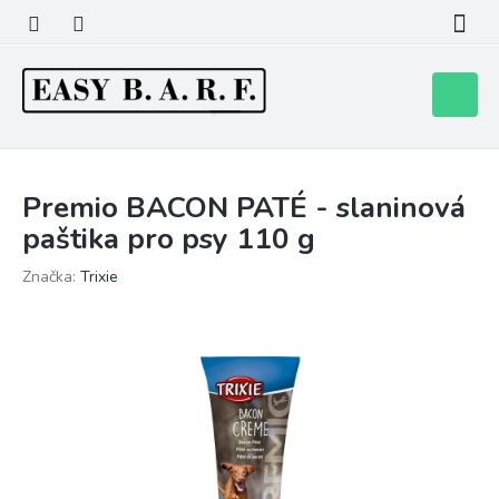
Přejít
na
obsah
Nákupní
košík
Premio BACON PATÉ - slaninová
paštika pro psy 110 g
Značka:
Trixie