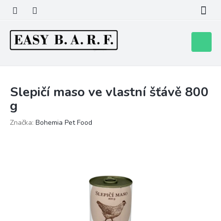
Přejít
na
obsah
Nákupní
košík
Slepičí maso ve vlastní šťávě 800
g
Značka:
Bohemia Pet Food