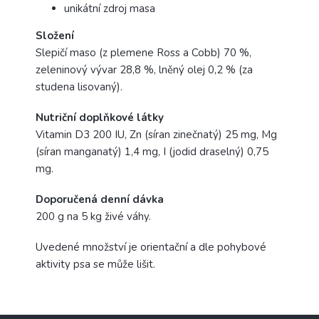
unikátní zdroj masa
Složení
Slepičí maso (z plemene Ross a Cobb) 70 %,
zeleninový vývar 28,8 %, lněný olej 0,2 % (za
studena lisovaný).
Nutriční doplňkové látky
Vitamin D3 200 IU, Zn (síran zinečnatý) 25 mg, Mg
(síran manganatý) 1,4 mg, I (jodid draselný) 0,75
mg.
Doporučená denní dávka
200 g na 5 kg živé váhy.
Uvedené množství je orientační a dle pohybové
aktivity psa se může lišit.