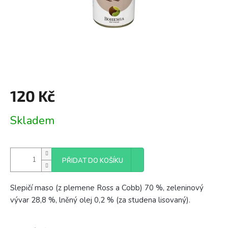
120 Kč
Měrná
Skladem
cena:
PŘIDAT DO KOŠÍKU
Slepičí maso (z plemene Ross a Cobb) 70 %, zeleninový
vývar 28,8 %, lněný olej 0,2 % (za studena lisovaný).