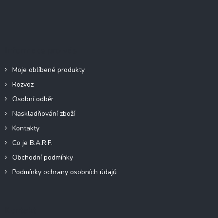
Z
á
p
a
t
Informace pro vás
í
Moje oblíbené produkty
Rozvoz
Osobní odběr
Naskladňování zboží
Kontakty
Co je B.A.R.F.
Obchodní podmínky
Podmínky ochrany osobních údajů
Kontakt