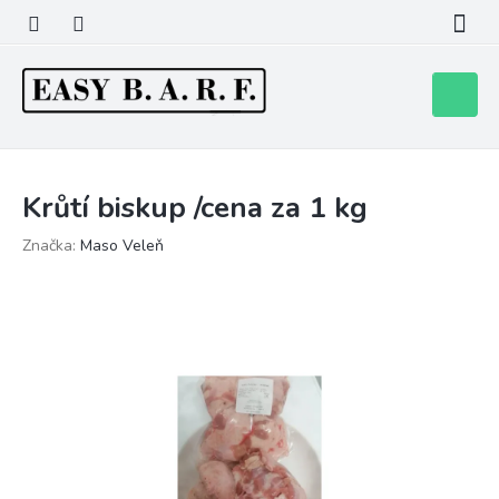
Přejít
na
obsah
Nákupní
košík
Krůtí biskup /cena za 1 kg
Značka:
Maso Veleň