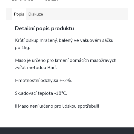
Popis
Diskuze
Detailní popis produktu
Krůtí biskup mražený, balený ve vakuovém sáčku
po 1kg.
Maso je určeno pro krmení domácích masožravých
zvířat metodou Barf.
Hmotnostní odchylka +-2%.
Skladovací teplota -18°C.
!!!Maso není určeno pro lidskou spotřebu!!!
Z