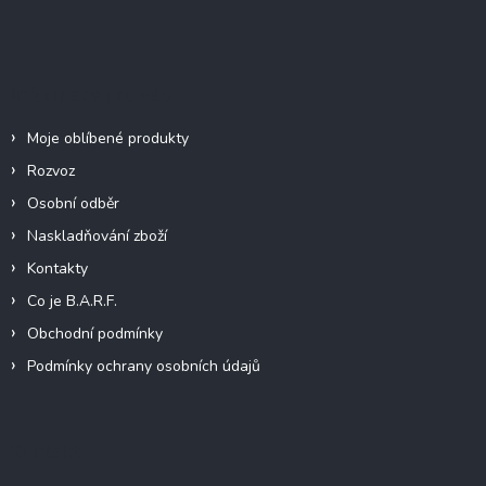
á
p
a
t
Informace pro vás
í
Moje oblíbené produkty
Rozvoz
Osobní odběr
Naskladňování zboží
Kontakty
Co je B.A.R.F.
Obchodní podmínky
Podmínky ochrany osobních údajů
Kontakt