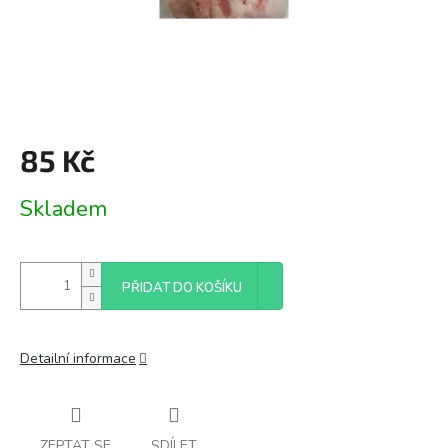
85 Kč
Měrná
Skladem
cena:
PŘIDAT DO KOŠÍKU
Detailní informace
ZEPTAT SE
SDÍLET