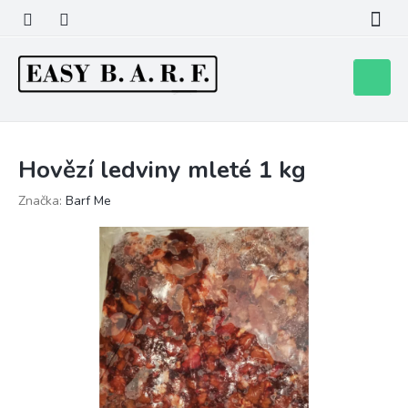
Přejít
na
obsah
Nákupní
košík
Hovězí ledviny mleté 1 kg
Značka:
Barf Me