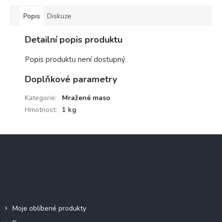
Popis
Diskuze
Detailní popis produktu
Popis produktu není dostupný
Doplňkové parametry
Kategorie
:
Mražené maso
Hmotnost
:
1 kg
Z
á
p
a
t
Informace pro vás
í
Moje oblíbené produkty