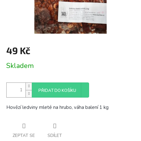
49 Kč
Měrná
Skladem
cena:
PŘIDAT DO KOŠÍKU
Hovězí ledviny mleté na hrubo, váha balení 1 kg
ZEPTAT SE
SDÍLET