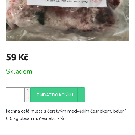
59 Kč
Měrná
Skladem
cena:
PŘIDAT DO KOŠÍKU
kachna celá mletá s čerstvým medvědím česnekem, balení
0,5 kg obsah m. česneku 2%