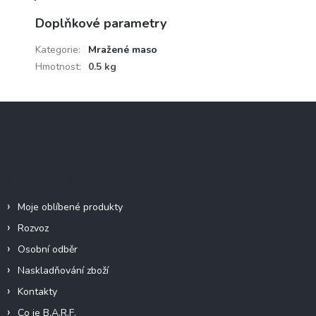
Doplňkové parametry
Kategorie
:
Mražené maso
Hmotnost
:
0.5 kg
Z
á
p
a
t
Informace pro vás
í
Moje oblíbené produkty
Rozvoz
Osobní odběr
Naskladňování zboží
Kontakty
Co je B.A.R.F.