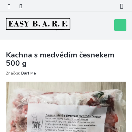
Přejít
na
obsah
Nákupní
košík
Kachna s medvědím česnekem
500 g
Značka:
Barf Me