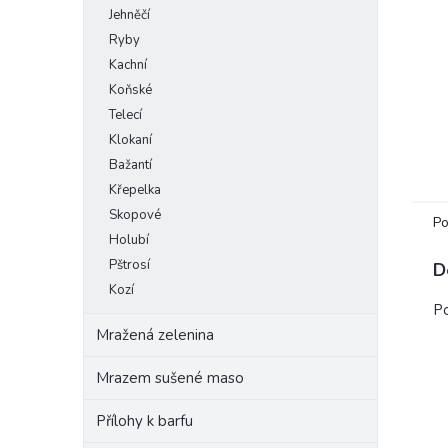
Jehněčí
e
l
Ryby
Kachní
Koňské
Telecí
Klokaní
Bažantí
Křepelka
Skopové
Po
Holubí
Pštrosí
D
Kozí
Po
Mražená zelenina
Mrazem sušené maso
Přílohy k barfu