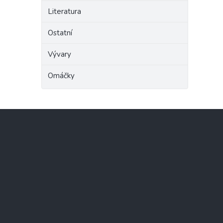
Literatura
Ostatní
Vývary
Omáčky
Z
á
p
a
t
í