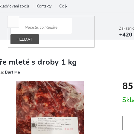
kladňování zboží
Kontakty
Co je B.A.R.F.
Obchodní podmínky
Zákazni
+420 
HLEDAT
ře mleté s droby 1 kg
ka:
Barf Me
85
Měrn
Skl
cena: