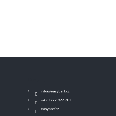
Kontakt
info
@
easybarf.cz
+420 777 822 201
easybarfcz