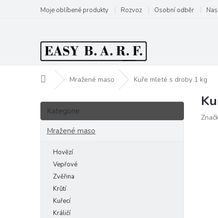
Přejít
Moje oblíbené produkty
Rozvoz
Osobní odběr
Nas
na
obsah
Domů
Mražené maso
Kuře mleté s droby 1 kg
Ku
P
Přeskočit
o
Kategorie
kategorie
Znač
s
t
Mražené maso
r
a
Hovězí
n
Vepřové
n
Zvěřina
í
Krůtí
p
Kuřecí
a
Králičí
n