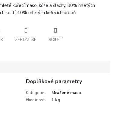
leté kuřecí maso, kůže a šlachy, 30% mletých
ích kostí, 10% mletých kuřecích drobů
SK
ZEPTAT SE
SDÍLET
Doplňkové parametry
Kategorie
:
Mražené maso
Hmotnost
:
1 kg