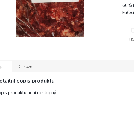
60% m
kuřec
TI
pis
Diskuze
etailní popis produktu
pis produktu není dostupný