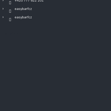
+420 777 822 201
easybarfcz
easybarfcz
Facebook