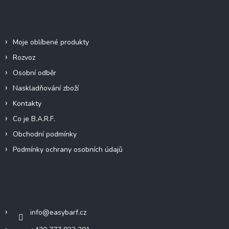
a
t
Informace pro vás
í
Moje oblíbené produkty
Rozvoz
Osobní odběr
Naskladňování zboží
Kontakty
Co je B.A.R.F.
Obchodní podmínky
Podmínky ochrany osobních údajů
Kontakt
info
@
easybarf.cz