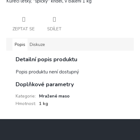
Kuřecí letky, "špičky" křídel, v balení 1 kg
ZEPTAT SE
SDÍLET
Popis
Diskuze
Detailní popis produktu
Popis produktu není dostupný
Doplňkové parametry
Kategorie
:
Mražené maso
Hmotnost
:
1 kg
Z
á
p