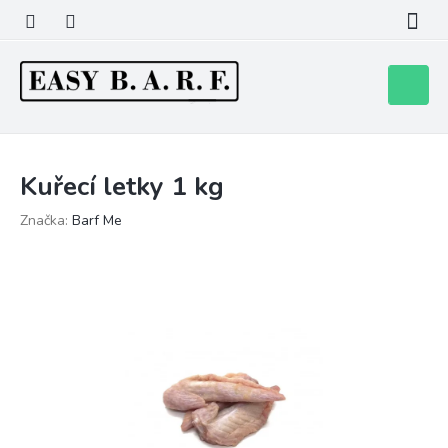
Přejít
na
obsah
Nákupní
košík
Kuřecí letky 1 kg
Značka:
Barf Me