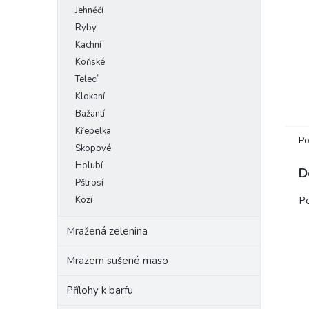
Jehněčí
e
l
Ryby
Kachní
Koňské
Telecí
Klokaní
Bažantí
Křepelka
Po
Skopové
Holubí
D
Pštrosí
Kozí
Po
Mražená zelenina
Mrazem sušené maso
Přílohy k barfu