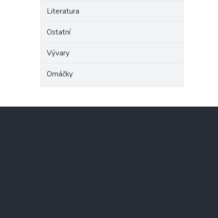
Literatura
Ostatní
Vývary
Omáčky
Z
á
p
a
t
í