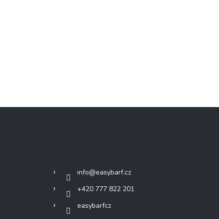
Kontakt
info
@
easybarf.cz
+420 777 822 201
easybarfcz