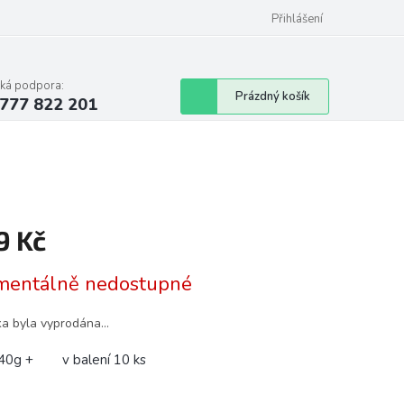
Podmínky ochrany osobních údajů
Přihlášení
cká podpora:
Nákupní
Prázdný košík
777 822 201
košík
9 Kč
á
entálně nedostupné
ka byla vyprodána…
40g + v balení 10 ks