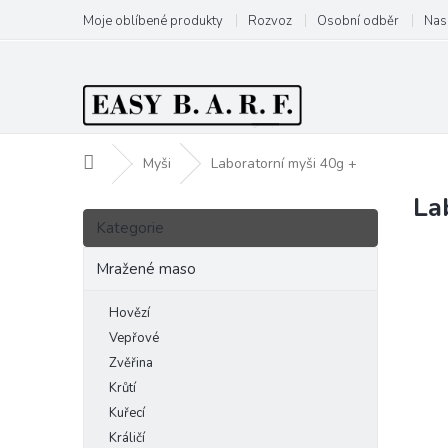
Přejít
Moje oblíbené produkty
Rozvoz
Osobní odběr
Nas
na
obsah
Domů
Myši
Laboratorní myši 40g +
La
P
Přeskočit
o
Kategorie
kategorie
s
t
Mražené maso
r
a
Hovězí
n
Vepřové
n
Zvěřina
í
Krůtí
p
Kuřecí
a
Králičí
n