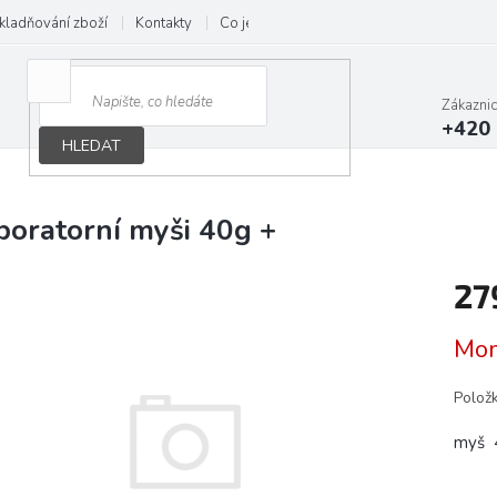
kladňování zboží
Kontakty
Co je B.A.R.F.
Obchodní podmínky
Zákazni
+420 
HLEDAT
boratorní myši 40g +
27
Měrn
Mom
cena:
Polož
myš 