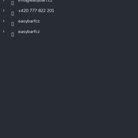
info
@
easybarf.cz
+420 777 822 201
easybarfcz
easybarfcz
Facebook