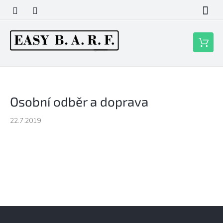
Přejít
na
obsah
Nákupní
košík
Osobní odběr a doprava
22.7.2019
Z
á