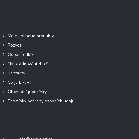
p
a
t
Informace pro vás
í
Moje oblíbené produkty
Rozvoz
Osobní odběr
Naskladňování zboží
Kontakty
Co je B.A.R.F.
Obchodní podmínky
Podmínky ochrany osobních údajů
Kontakt