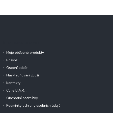
Z
á
p
a
t
Informace pro vás
í
Moje oblíbené produkty
Rozvoz
Osobní odběr
Naskladňování zboží
Kontakty
Co je B.A.R.F.
Obchodní podmínky
Podmínky ochrany osobních údajů