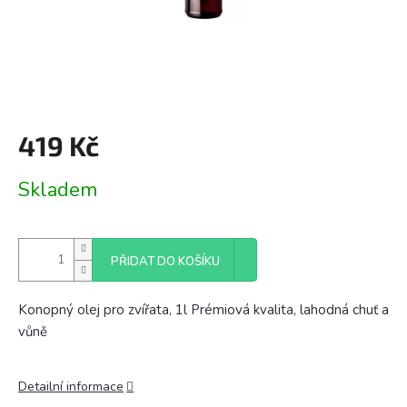
419 Kč
Měrná
Skladem
cena:
PŘIDAT DO KOŠÍKU
Konopný olej pro zvířata, 1l Prémiová kvalita, lahodná chuť a
vůně
Detailní informace