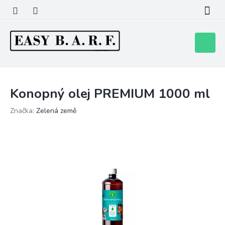
Přejít
na
obsah
Nákupní
košík
Konopný olej PREMIUM 1000 ml
Značka:
Zelená země