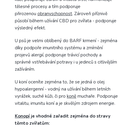
tělesné procesy a tím podporuje
přirozenou
obranyschopnost
. Zároveň příznivě
působí během užívání CBD pro zvířata - podporuje
výsledný efekt.
U psů
je velmi oblíbený do BARF krmení - zejména
díky podpoře imunitního systému a zmírnění
projevů alergií, podporuje trávicí pochody a
správné vstřebávání potravy i u jedinců s citlivějším
zažíváním.
U koní
oceníte zejména to, že se jedná o olej
hypoalergenní - vodný na užívání během letních
vyrážek, suché kůži, či pro
koně
muchaře. Podporuje
vitalitu, imunitu koní a je skvělým zdrojem energie.
Konopí
je vhodné zařadit zejména do stravy
těmto zvířatům: