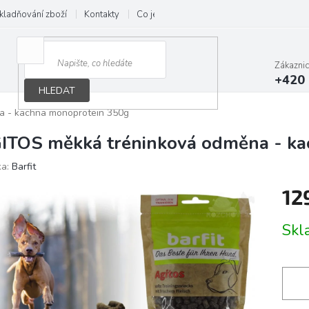
kladňování zboží
Kontakty
Co je B.A.R.F.
Obchodní podmínky
Zákazni
+420 
HLEDAT
a - kachna monoprotein 350g
ITOS měkká tréninková odměna - ka
ka:
Barfit
12
Měrn
Skl
cena: