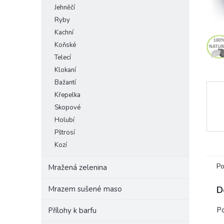
Jehněčí
e
l
Ryby
Kachní
Koňské
Telecí
Klokaní
Bažantí
Křepelka
Skopové
Holubí
Pštrosí
Kozí
Po
Mražená zelenina
Mrazem sušené maso
D
Po
Přílohy k barfu