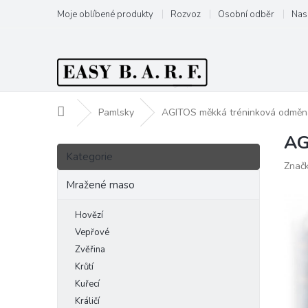
Přejít
Moje oblíbené produkty
Rozvoz
Osobní odběr
Nas
na
obsah
Domů
Pamlsky
AGITOS měkká tréninková odměn
AG
P
Přeskočit
o
Kategorie
kategorie
Znač
s
t
Mražené maso
r
a
Hovězí
n
Vepřové
n
Zvěřina
í
Krůtí
p
Kuřecí
a
Králičí
n