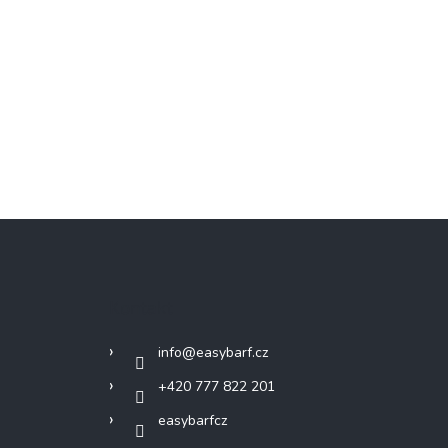
Kontakt
info
@
easybarf.cz
+420 777 822 201
easybarfcz