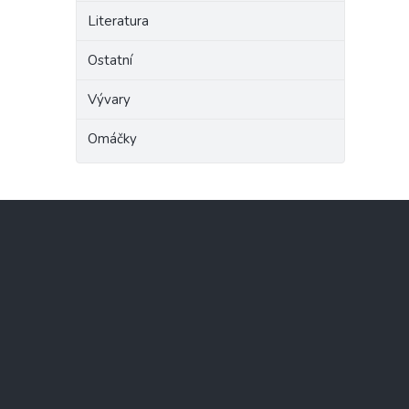
Literatura
Ostatní
Vývary
Omáčky
Z
á
p
a
t
í