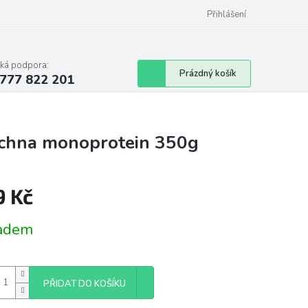
Podmínky ochrany osobních údajů
Přihlášení
cká podpora:
Nákupní
Prázdný košík
777 822 201
košík
chna monoprotein 350g
9 Kč
á
adem
PŘIDAT DO KOŠÍKU