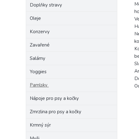
Me
Doplňky stravy
ho
Oleje
Ve
Ha
Konzervy
Ne
ko
Zavařené
Ko
b
Salámy
Sl
An
Yoggies
Do
Pamlsky
Od
Nápoje pro psy a kočky
Zmrzlina pro psy a kočky
Krmný sýr
Myši