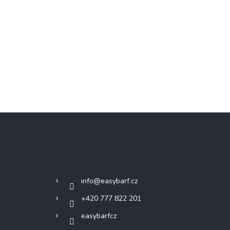
Kontakt
info
@
easybarf.cz
+420 777 822 201
easybarfcz