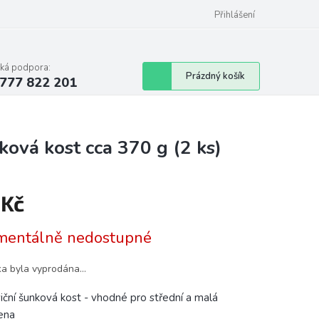
Podmínky ochrany osobních údajů
Přihlášení
cká podpora:
Nákupní
Prázdný košík
777 822 201
košík
ová kost cca 370 g (2 ks)
 Kč
á
entálně nedostupné
ka byla vyprodána…
iční šunková kost - vhodné pro střední a malá
ena