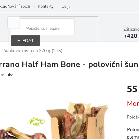
kladňování zboží
Kontakty
Co je B.A.R.F.
Obchodní podmínky
Zákazni
+420 
HLEDAT
í šunková kost cca 370 g (2 ks)
rrano Half Ham Bone - poloviční šunk
ka:
Juko
55
Měrn
Mom
cena:
Polož
Polov
plem