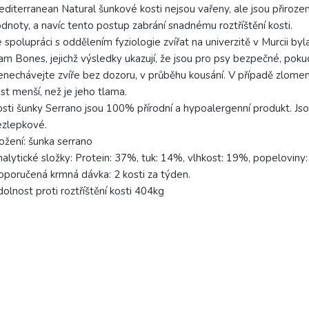
diterranean Natural šunkové kosti nejsou vařeny, ale jsou přirozen
dnoty, a navíc tento postup zabrání snadnému roztříštění kosti.
 spolupráci s oddělením fyziologie zvířat na univerzitě v Murcii by
m Bones, jejichž výsledky ukazují, že jsou pro psy bezpečné, pok
nechávejte zvíře bez dozoru, v průběhu kousání. V případě zlomení
st menší, než je jeho tlama.
sti šunky Serrano jsou 100% přírodní a hypoalergenní produkt. Js
ezlepkové.
ožení: šunka serrano
alytické složky: Protein: 37%, tuk: 14%, vlhkost: 19%, popeloviny
poručená krmná dávka: 2 kosti za týden.
olnost proti roztříštění kosti 404kg