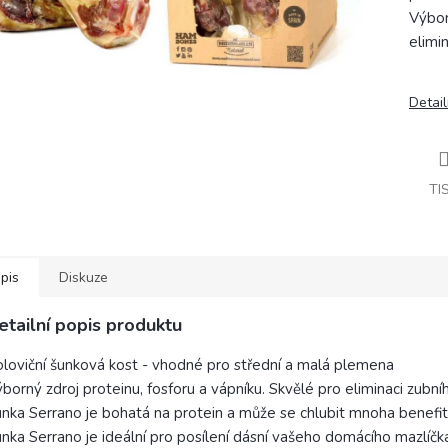
Výbor
elimin
Detail
TI
pis
Diskuze
etailní popis produktu
loviční šunková kost - vhodné pro střední a malá plemena
borný zdroj proteinu, fosforu a vápníku. Skvělé pro eliminaci zubníh
nka Serrano je bohatá na protein a může se chlubit mnoha benefity 
nka Serrano je ideální pro posílení dásní vašeho domácího mazlíč