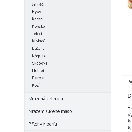
Jehněčí
e
l
Ryby
Kachní
Koňské
Telecí
Klokaní
Bažantí
Křepelka
Skopové
Holubí
Pštrosí
Po
Kozí
D
Mražená zelenina
Po
Mrazem sušené maso
Vý
Šu
Přílohy k barfu
Šu