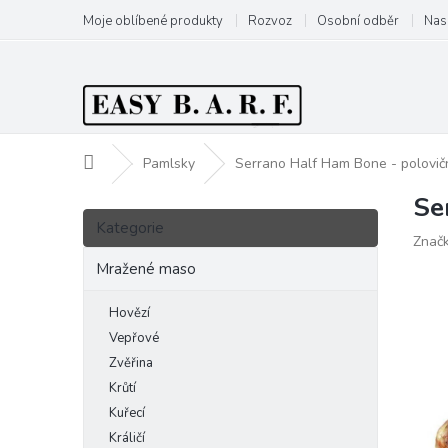
Přejít
Moje oblíbené produkty
Rozvoz
Osobní odběr
Nas
na
obsah
Domů
Pamlsky
Serrano Half Ham Bone - polovičn
Se
P
Přeskočit
o
Kategorie
kategorie
Znač
s
t
Mražené maso
r
a
Hovězí
n
Vepřové
n
Zvěřina
í
Krůtí
p
Kuřecí
a
Králičí
n