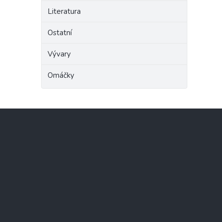
Literatura
Ostatní
Vývary
Omáčky
Z
á
p
a
t
í