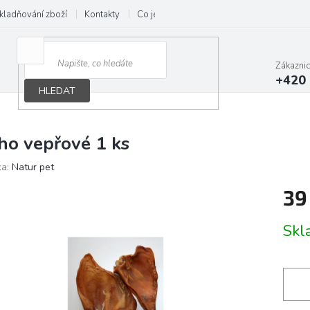
kladňování zboží
Kontakty
Co je B.A.R.F.
Obchodní podmínky
Zákazni
+420 
HLEDAT
ho vepřové 1 ks
ka:
Natur pet
39
Měrn
Skl
cena: