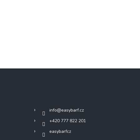
Kontakt
info
@
easybarf.cz
+420 777 822 201
easybarfcz