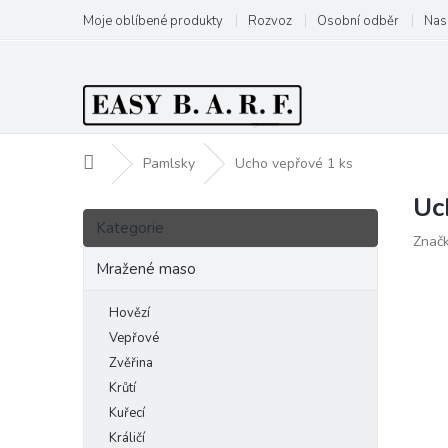
Přejít
Moje oblíbené produkty
Rozvoz
Osobní odběr
Nas
na
obsah
Domů
Pamlsky
Ucho vepřové 1 ks
Uc
P
Přeskočit
o
Kategorie
kategorie
Znač
s
t
Mražené maso
r
a
Hovězí
n
Vepřové
n
Zvěřina
í
Krůtí
p
Kuřecí
a
Králičí
n