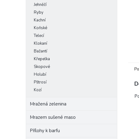
Jehněčí
e
l
Ryby
Kachní
Koňské
Telecí
Klokaní
Bažantí
Křepelka
Skopové
Po
Holubí
Pštrosí
D
Kozí
Po
Mražená zelenina
Mrazem sušené maso
Přílohy k barfu