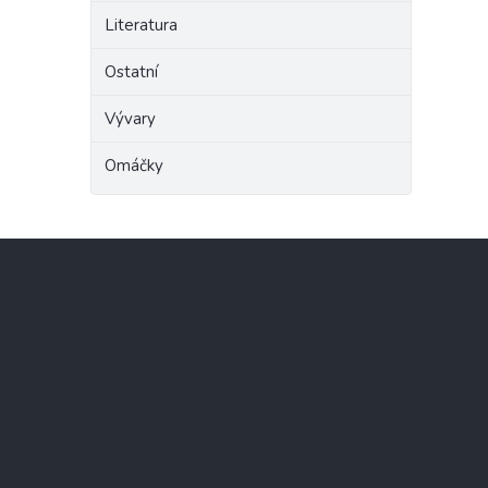
Literatura
Ostatní
Vývary
Omáčky
Z
á
p
a
t
í