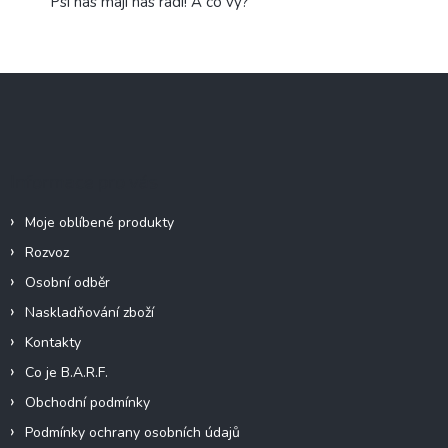
Psi nás mají nás rádi! A co vy?
Z
á
p
a
t
Informace pro vás
í
Moje oblíbené produkty
Rozvoz
Osobní odběr
Naskladňování zboží
Kontakty
Co je B.A.R.F.
Obchodní podmínky
Podmínky ochrany osobních údajů