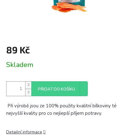
89 Kč
Měrná
Skladem
cena:
PŘIDAT DO KOŠÍKU
Při výrobě jsou ze 100% použity kvalitní bílkoviny té
nejvyšší kvality pro co nejlepší příjem potravy.
Detailní informace