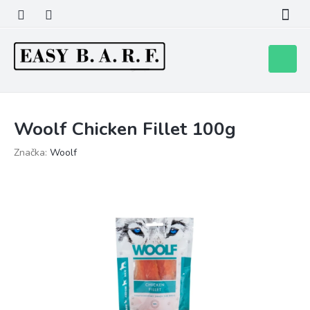
Přejít
na
obsah
Nákupní
košík
Woolf Chicken Fillet 100g
Značka:
Woolf